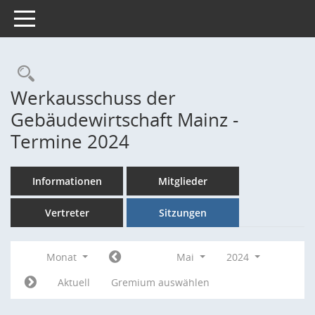
Toggle navigation
Rechercheauswahl
Werkausschuss der
Gebäudewirtschaft Mainz -
Termine 2024
Informationen
Mitglieder
Vertreter
Sitzungen
Monat
Mai
2024
Aktuell
Gremium auswählen