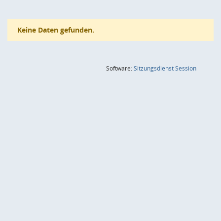
Keine Daten gefunden.
(Wird in
Software:
Sitzungsdienst
Session