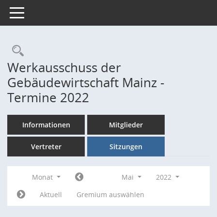
Toggle navigation
Rechercheauswahl
Werkausschuss der
Gebäudewirtschaft Mainz -
Termine 2022
Informationen
Mitglieder
Vertreter
Sitzungen
Monat
Mai
2022
Aktuell
Gremium auswählen