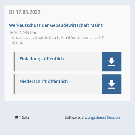
DI
17.05.2022
Werkausschuss der Gebäudewirtschaft Mainz
16:30-17:35 Uhr
Drusussaal, Zitadelle Bau E, Am 87er Denkmal, 55131
Mainz
Einladung - öffentlich
Niederschrift öffentlich
(Wird in
1 Satz
Software:
Sitzungsdienst
Session