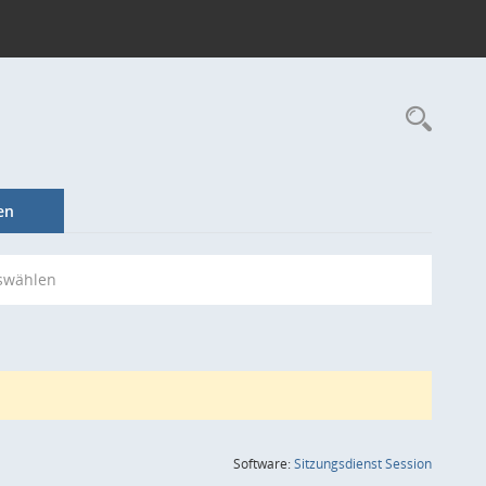
Rec
en
swählen
(Wird in
Software:
Sitzungsdienst
Session