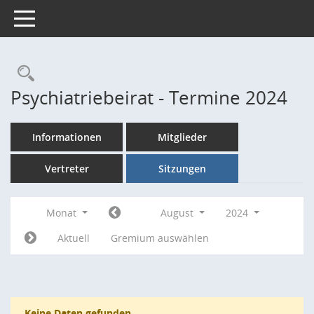
Toggle navigation
Rechercheauswahl
Psychiatriebeirat - Termine 2024
Informationen
Mitglieder
Vertreter
Sitzungen
Monat
August
2024
Aktuell
Gremium auswählen
Keine Daten gefunden.