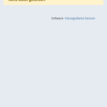
(Wird in
Software:
Sitzungsdienst
Session