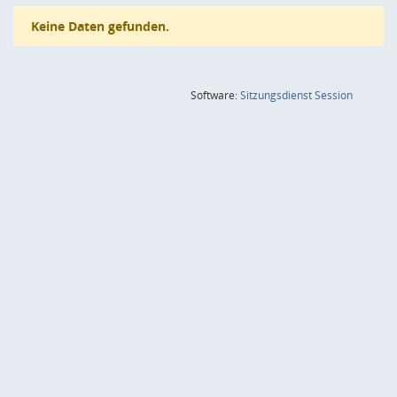
Keine Daten gefunden.
(Wird in
Software:
Sitzungsdienst
Session