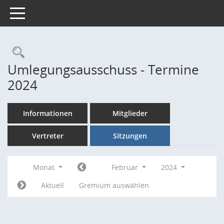
Toggle navigation
Rechercheauswahl
Umlegungsausschuss - Termine
2024
Informationen
Mitglieder
Vertreter
Sitzungen
Monat
Februar
2024
Aktuell
Gremium auswählen