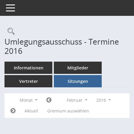
Toggle navigation
Rechercheauswahl
Umlegungsausschuss - Termine
2016
Informationen
Mitglieder
Vertreter
Sitzungen
Monat
Februar
2016
Aktuell
Gremium auswählen