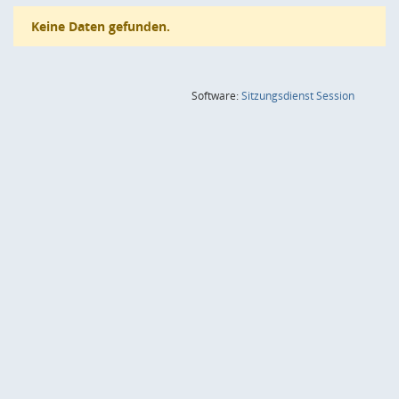
Keine Daten gefunden.
(Wird in
Software:
Sitzungsdienst
Session