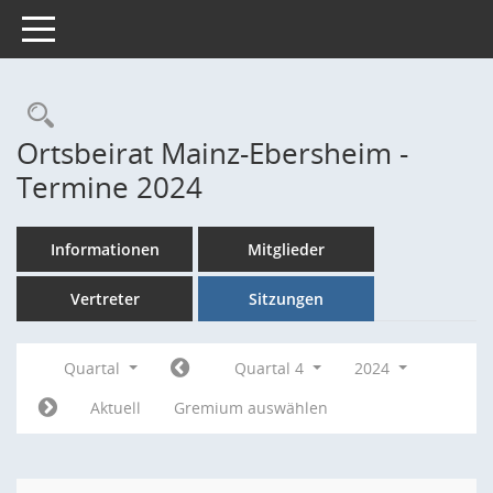
Toggle navigation
Rechercheauswahl
Ortsbeirat Mainz-Ebersheim -
Termine 2024
Informationen
Mitglieder
Vertreter
Sitzungen
Quartal
Quartal 4
2024
Aktuell
Gremium auswählen