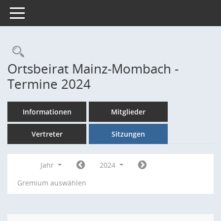
Toggle navigation
Rechercheauswahl
Ortsbeirat Mainz-Mombach -
Termine 2024
Informationen
Mitglieder
Vertreter
Sitzungen
Jahr
2024
Gremium auswählen