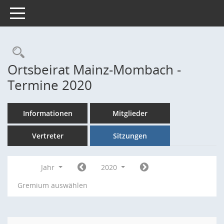
Toggle navigation
Rechercheauswahl
Ortsbeirat Mainz-Mombach -
Termine 2020
Informationen
Mitglieder
Vertreter
Sitzungen
Jahr
2020
Gremium auswählen