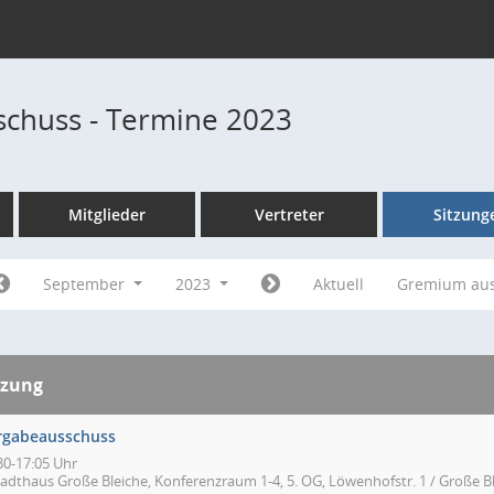
chuss - Termine 2023
Mitglieder
Vertreter
Sitzung
September
2023
Aktuell
Gremium au
tzung
rgabeausschuss
30-17:05 Uhr
tadthaus Große Bleiche, Konferenzraum 1-4, 5. OG, Löwenhofstr. 1 / Große Bl