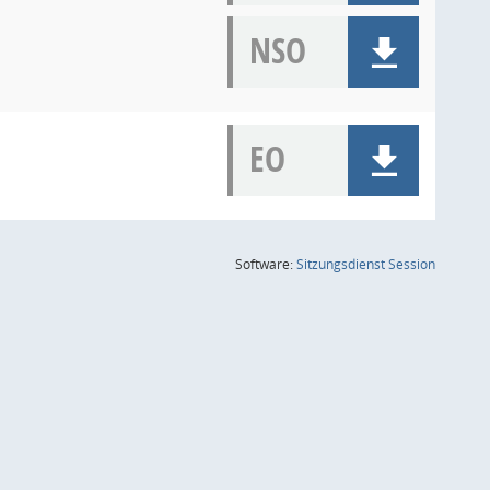
NSO
EO
(Wird in
Software:
Sitzungsdienst
Session