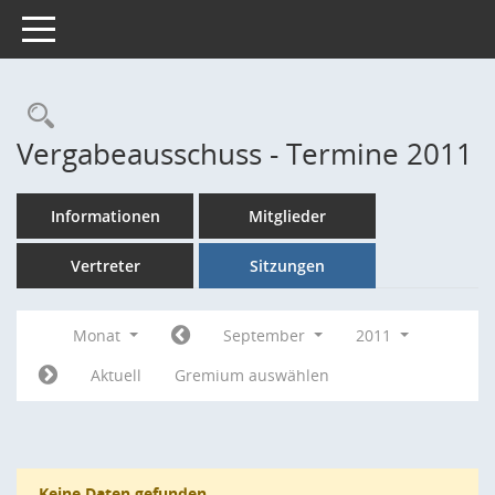
Toggle navigation
Rechercheauswahl
Vergabeausschuss - Termine 2011
Informationen
Mitglieder
Vertreter
Sitzungen
Monat
September
2011
Aktuell
Gremium auswählen
Keine Daten gefunden.