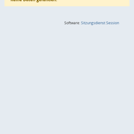
(Wird in
Software:
Sitzungsdienst
Session