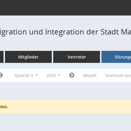
igration und Integration der Stadt M
Mitglieder
Vertreter
Sitzung
Quartal 3
2023
Aktuell
Gremium au
den.