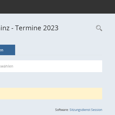
ainz - Termine 2023
Rec
en
swählen
(Wird in
Software:
Sitzungsdienst
Session