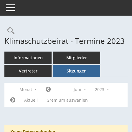
Toggle navigation
Rechercheauswahl
Klimaschutzbeirat - Termine 2023
Informationen
Mitglieder
Vertreter
Sitzungen
Monat
Juni
2023
Aktuell
Gremium auswählen
Keine Daten gefunden.