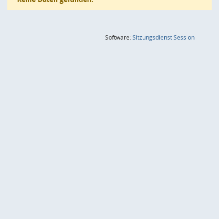
(Wird in
Software:
Sitzungsdienst
Session