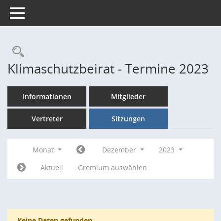
Toggle navigation
Rechercheauswahl
Klimaschutzbeirat - Termine 2023
Informationen
Mitglieder
Vertreter
Sitzungen
Monat
Dezember
2023
Aktuell
Gremium auswählen
Keine Daten gefunden.