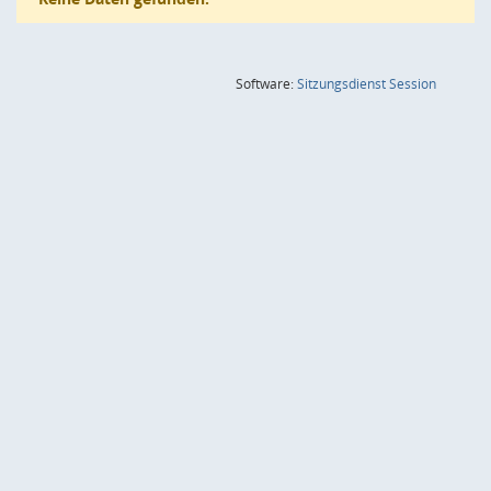
(Wird in
Software:
Sitzungsdienst
Session