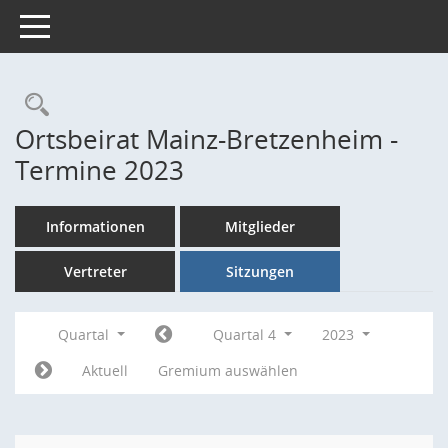
Toggle navigation
Rechercheauswahl
Ortsbeirat Mainz-Bretzenheim -
Termine 2023
Informationen
Mitglieder
Vertreter
Sitzungen
Quartal
Quartal 4
2023
Aktuell
Gremium auswählen