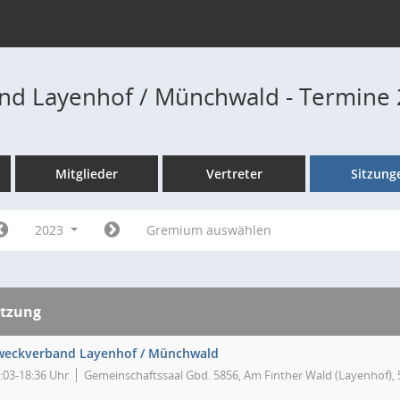
nd Layenhof / Münchwald - Termine
Mitglieder
Vertreter
Sitzung
2023
Gremium auswählen
itzung
weckverband Layenhof / Münchwald
:03-18:36 Uhr
Gemeinschaftssaal Gbd. 5856, Am Finther Wald (Layenhof),