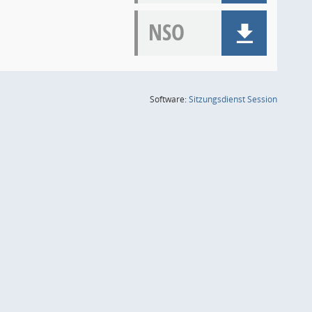
NSO
(Wird in
Software:
Sitzungsdienst
Session