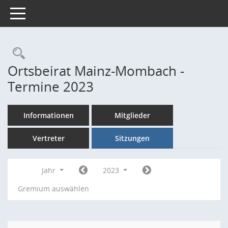
Toggle navigation
Rechercheauswahl
Ortsbeirat Mainz-Mombach -
Termine 2023
Informationen
Mitglieder
Vertreter
Sitzungen
Jahr
2023
Gremium auswählen