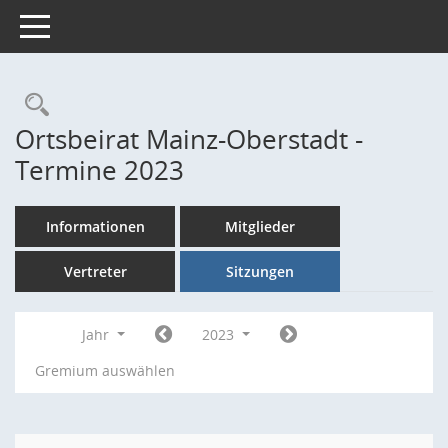
Toggle navigation
Rechercheauswahl
Ortsbeirat Mainz-Oberstadt -
Termine 2023
Informationen
Mitglieder
Vertreter
Sitzungen
Jahr
2023
Gremium auswählen