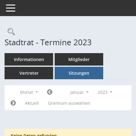
Toggle navigation
Rechercheauswahl
Stadtrat - Termine 2023
Informationen
Mitglieder
Vertreter
Sitzungen
Monat
Januar
2023
Aktuell
Gremium auswählen
Keine Daten gefunden.