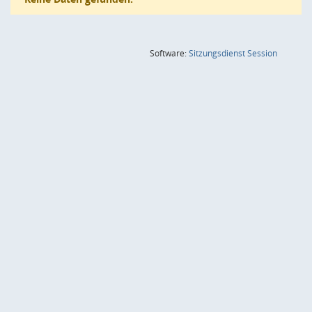
(Wird in
Software:
Sitzungsdienst
Session