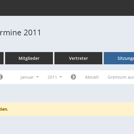
Termine 2011
Mitglieder
Vertreter
Sitzung
Januar
2011
Aktuell
Gremium au
den.