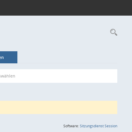
Rec
en
swählen
(Wird in
Software:
Sitzungsdienst
Session