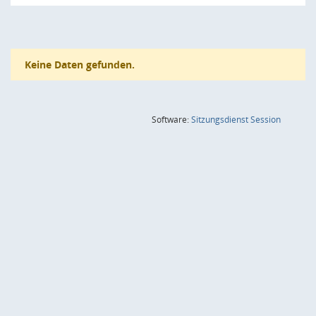
Keine Daten gefunden.
(Wird in
Software:
Sitzungsdienst
Session