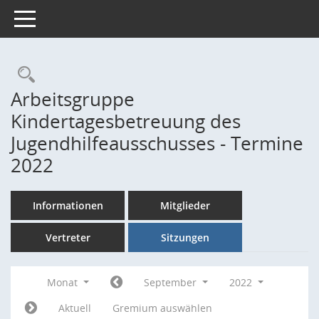
Toggle navigation
Rechercheauswahl
Arbeitsgruppe
Kindertagesbetreuung des
Jugendhilfeausschusses - Termine
2022
Informationen
Mitglieder
Vertreter
Sitzungen
Monat
September
2022
Aktuell
Gremium auswählen