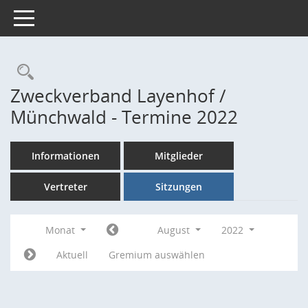
Toggle navigation
Rechercheauswahl
Zweckverband Layenhof /
Münchwald - Termine 2022
Informationen
Mitglieder
Vertreter
Sitzungen
Monat
August
2022
Aktuell
Gremium auswählen