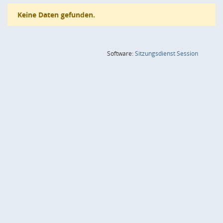
Keine Daten gefunden.
(Wird in
Software:
Sitzungsdienst
Session