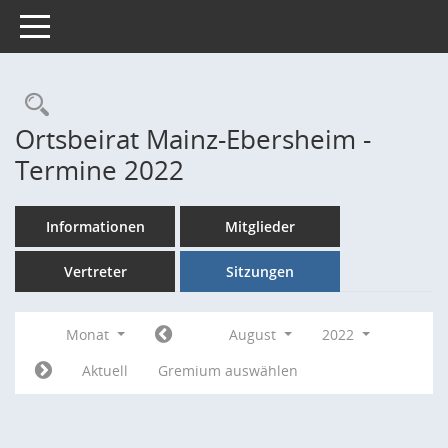
Toggle navigation
Rechercheauswahl
Ortsbeirat Mainz-Ebersheim -
Termine 2022
Informationen
Mitglieder
Vertreter
Sitzungen
Monat
August
2022
Aktuell
Gremium auswählen