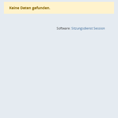
Keine Daten gefunden.
(Wird in
Software:
Sitzungsdienst
Session