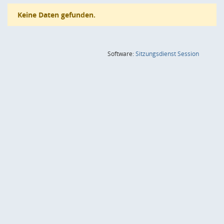
Keine Daten gefunden.
(Wird in
Software:
Sitzungsdienst
Session