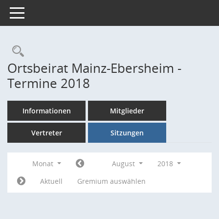
Toggle navigation
Rechercheauswahl
Ortsbeirat Mainz-Ebersheim -
Termine 2018
Informationen
Mitglieder
Vertreter
Sitzungen
Monat
August
2018
Aktuell
Gremium auswählen