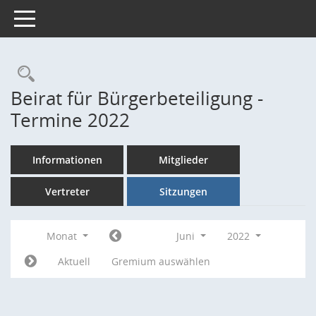
Toggle navigation
Rechercheauswahl
Beirat für Bürgerbeteiligung -
Termine 2022
Informationen
Mitglieder
Vertreter
Sitzungen
Monat
Juni
2022
Aktuell
Gremium auswählen