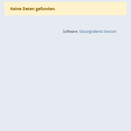
Keine Daten gefunden.
(Wird in
Software:
Sitzungsdienst
Session