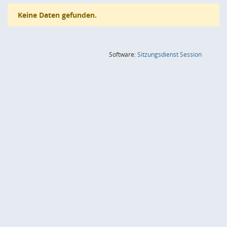
Keine Daten gefunden.
(Wird in
Software:
Sitzungsdienst
Session