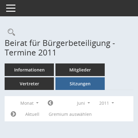
Toggle navigation
Rechercheauswahl
Beirat für Bürgerbeteiligung -
Termine 2011
Informationen
Mitglieder
Vertreter
Sitzungen
Monat
Juni
2011
Aktuell
Gremium auswählen