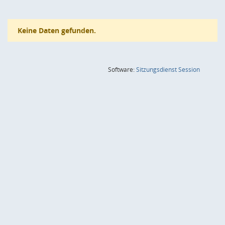
Keine Daten gefunden.
(Wird in
Software:
Sitzungsdienst
Session