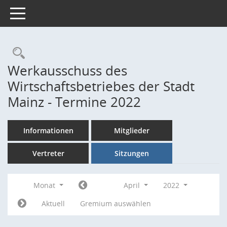
Toggle navigation
Rechercheauswahl
Werkausschuss des
Wirtschaftsbetriebes der Stadt
Mainz - Termine 2022
Informationen
Mitglieder
Vertreter
Sitzungen
Monat
April
2022
Aktuell
Gremium auswählen