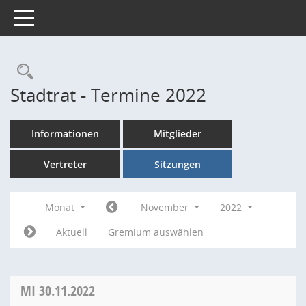
Toggle navigation
Rechercheauswahl
Stadtrat - Termine 2022
Informationen
Mitglieder
Vertreter
Sitzungen
Monat
November
2022
Aktuell
Gremium auswählen
MI
30.11.2022