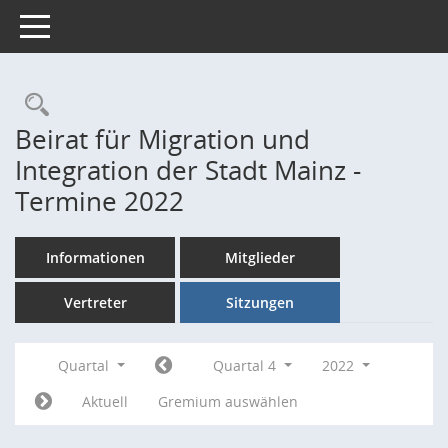
Toggle navigation
Rechercheauswahl
Beirat für Migration und
Integration der Stadt Mainz -
Termine 2022
Informationen
Mitglieder
Vertreter
Sitzungen
Quartal
Quartal 4
2022
Aktuell
Gremium auswählen