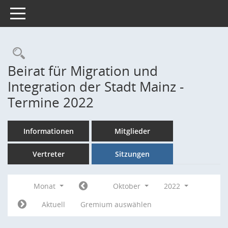
Toggle navigation
Rechercheauswahl
Beirat für Migration und
Integration der Stadt Mainz -
Termine 2022
Informationen
Mitglieder
Vertreter
Sitzungen
Monat
Oktober
2022
Aktuell
Gremium auswählen