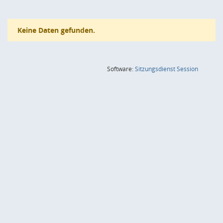
Keine Daten gefunden.
(Wird in
Software:
Sitzungsdienst
Session