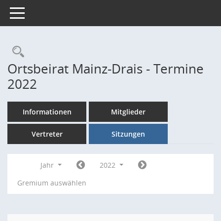
Toggle navigation
Rechercheauswahl
Ortsbeirat Mainz-Drais - Termine
2022
Informationen
Mitglieder
Vertreter
Sitzungen
Jahr
2022
Gremium auswählen