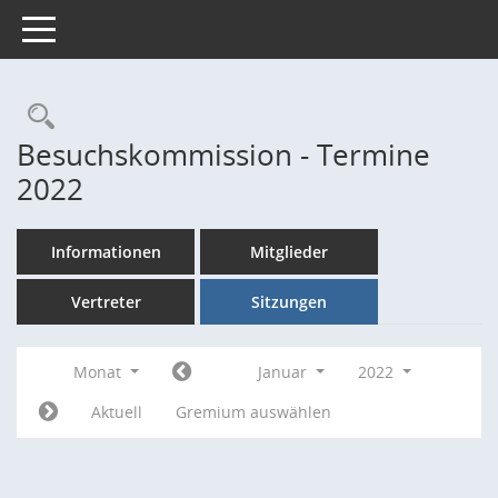
Toggle navigation
Rechercheauswahl
Besuchskommission - Termine
2022
Informationen
Mitglieder
Vertreter
Sitzungen
Monat
Januar
2022
Aktuell
Gremium auswählen