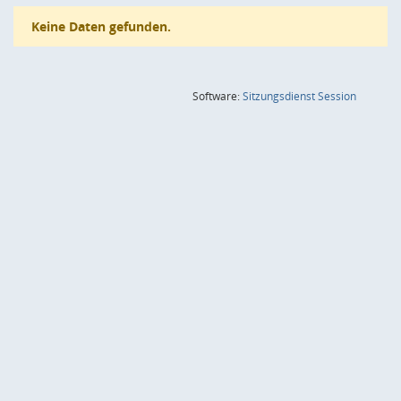
Keine Daten gefunden.
(Wird in
Software:
Sitzungsdienst
Session