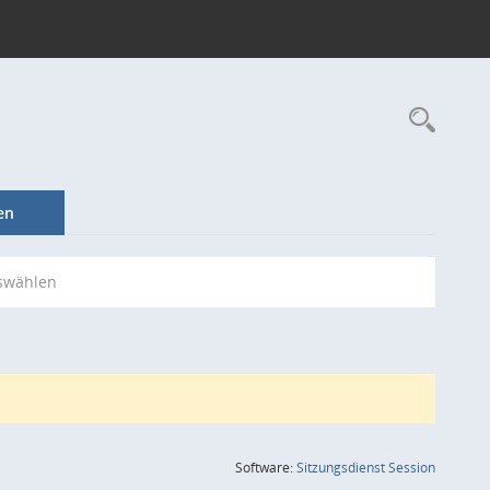
Rec
en
swählen
(Wird in
Software:
Sitzungsdienst
Session