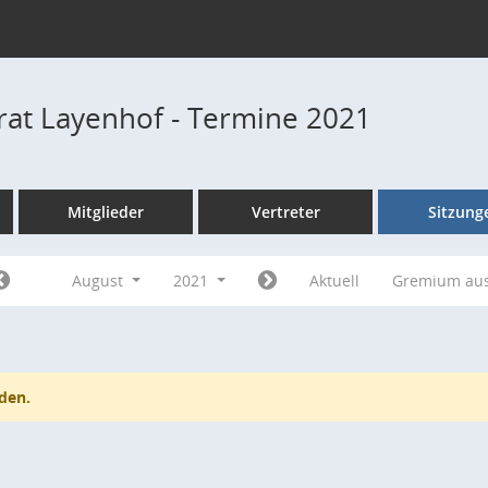
rat Layenhof - Termine 2021
Mitglieder
Vertreter
Sitzung
August
2021
Aktuell
Gremium au
den.