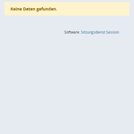
Keine Daten gefunden.
(Wird in
Software:
Sitzungsdienst
Session