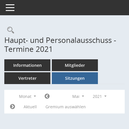
Toggle navigation
Rechercheauswahl
Haupt- und Personalausschuss -
Termine 2021
Informationen
Mitglieder
Vertreter
Sitzungen
Monat
Mai
2021
Aktuell
Gremium auswählen