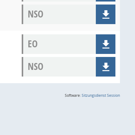
NSO
EO
NSO
(Wird in
Software:
Sitzungsdienst
Session