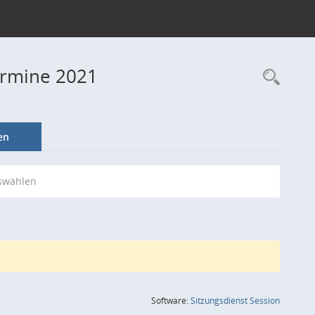
ermine 2021
Rec
en
swählen
(Wird in
Software:
Sitzungsdienst
Session