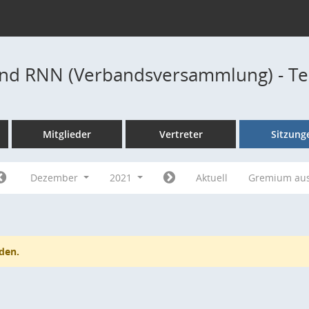
nd RNN (Verbandsversammlung) - T
Mitglieder
Vertreter
Sitzung
Dezember
2021
Aktuell
Gremium au
den.