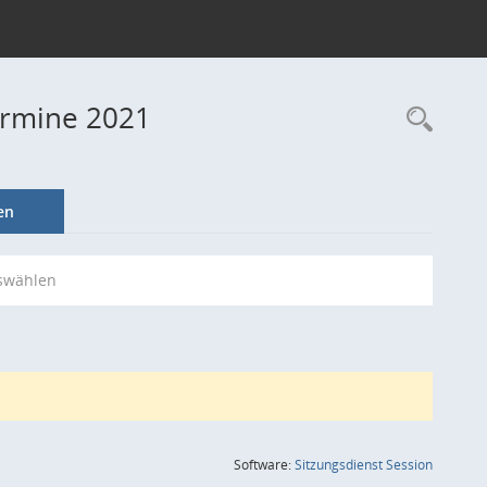
ermine 2021
Rec
en
swählen
(Wird in
Software:
Sitzungsdienst
Session