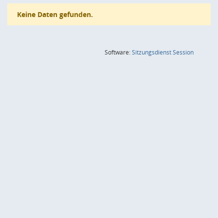
Keine Daten gefunden.
(Wird in
Software:
Sitzungsdienst
Session