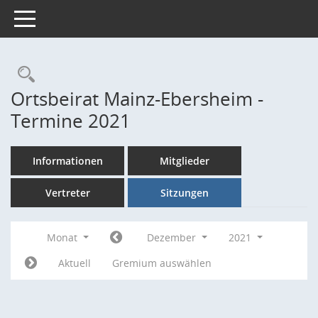
Toggle navigation
Rechercheauswahl
Ortsbeirat Mainz-Ebersheim -
Termine 2021
Informationen
Mitglieder
Vertreter
Sitzungen
Monat
Dezember
2021
Aktuell
Gremium auswählen