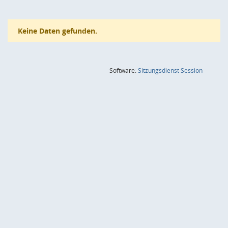
Keine Daten gefunden.
(Wird in
Software:
Sitzungsdienst
Session