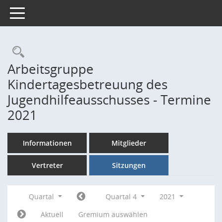
Toggle navigation
Rechercheauswahl
Arbeitsgruppe
Kindertagesbetreuung des
Jugendhilfeausschusses - Termine
2021
Informationen
Mitglieder
Vertreter
Sitzungen
Quartal
Quartal 4
2021
Aktuell
Gremium auswählen