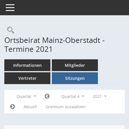
Toggle navigation
Rechercheauswahl
Ortsbeirat Mainz-Oberstadt -
Termine 2021
Informationen
Mitglieder
Vertreter
Sitzungen
Quartal
Quartal 4
2021
Aktuell
Gremium auswählen