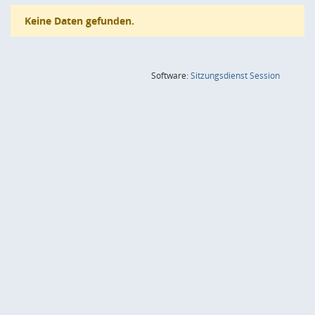
Keine Daten gefunden.
(Wird in
Software:
Sitzungsdienst
Session