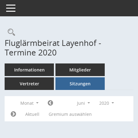
Toggle navigation
Rechercheauswahl
Fluglärmbeirat Layenhof -
Termine 2020
Informationen
Mitglieder
Vertreter
Sitzungen
Monat
Juni
2020
Aktuell
Gremium auswählen