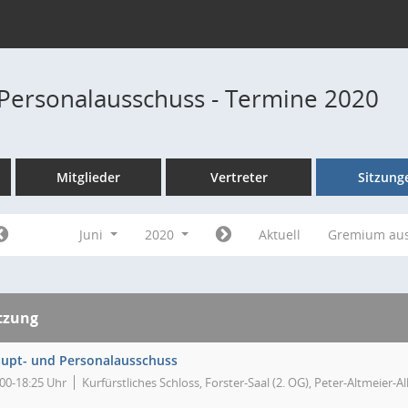
Personalausschuss - Termine 2020
Mitglieder
Vertreter
Sitzung
Juni
2020
Aktuell
Gremium au
tzung
upt- und Personalausschuss
:00-18:25 Uhr
Kurfürstliches Schloss, Forster-Saal (2. OG), Peter-Altmeier-A