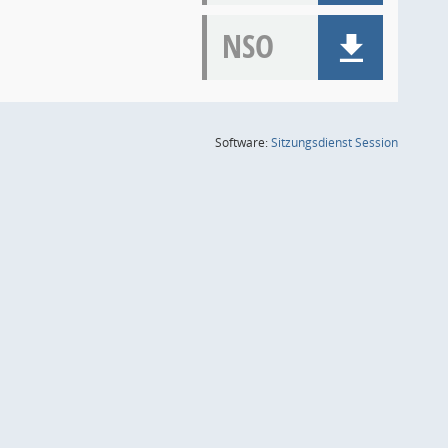
NSO
(Wird in
Software:
Sitzungsdienst
Session