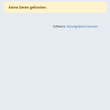
Keine Daten gefunden.
(Wird in
Software:
Sitzungsdienst
Session