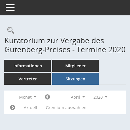
Toggle navigation
Rechercheauswahl
Kuratorium zur Vergabe des
Gutenberg-Preises - Termine 2020
Informationen
Mitglieder
Vertreter
Sitzungen
Monat
April
2020
Aktuell
Gremium auswählen