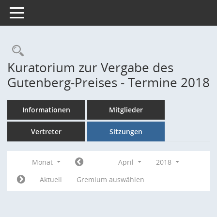
Toggle navigation
Rechercheauswahl
Kuratorium zur Vergabe des
Gutenberg-Preises - Termine 2018
Informationen
Mitglieder
Vertreter
Sitzungen
Monat
April
2018
Aktuell
Gremium auswählen