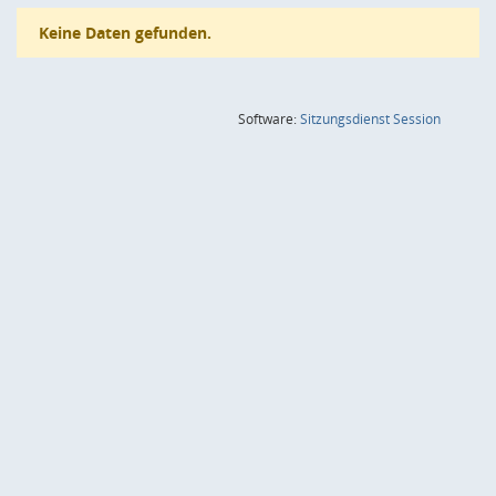
Keine Daten gefunden.
(Wird in
Software:
Sitzungsdienst
Session