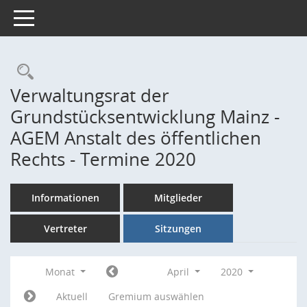
Toggle navigation
Rechercheauswahl
Verwaltungsrat der
Grundstücksentwicklung Mainz -
AGEM Anstalt des öffentlichen
Rechts - Termine 2020
Informationen
Mitglieder
Vertreter
Sitzungen
Monat
April
2020
Aktuell
Gremium auswählen