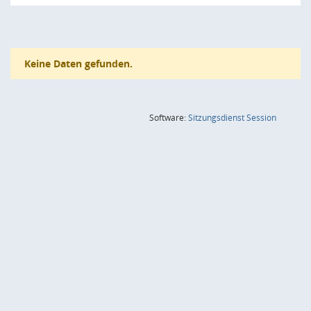
Keine Daten gefunden.
(Wird in
Software:
Sitzungsdienst
Session