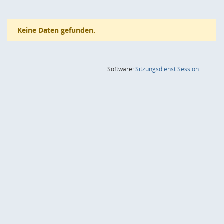
Keine Daten gefunden.
(Wird in
Software:
Sitzungsdienst
Session