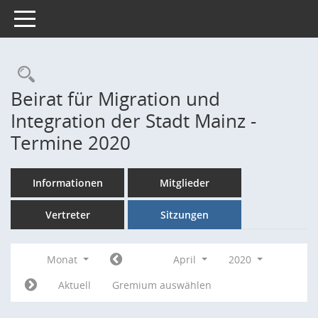
Toggle navigation
Rechercheauswahl
Beirat für Migration und
Integration der Stadt Mainz -
Termine 2020
Informationen
Mitglieder
Vertreter
Sitzungen
Monat
April
2020
Aktuell
Gremium auswählen