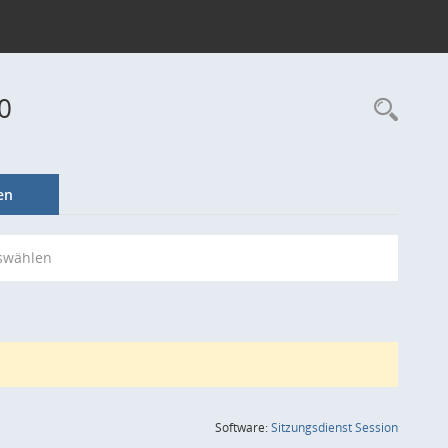
0
Rec
en
swählen
(Wird in
Software:
Sitzungsdienst
Session