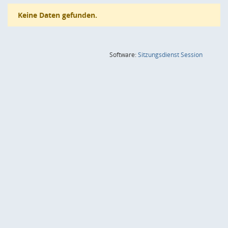
Keine Daten gefunden.
(Wird in
Software:
Sitzungsdienst
Session