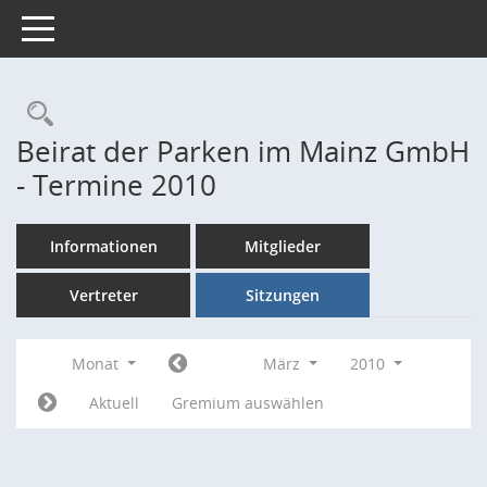
Toggle navigation
Rechercheauswahl
Beirat der Parken im Mainz GmbH
- Termine 2010
Informationen
Mitglieder
Vertreter
Sitzungen
Monat
März
2010
Aktuell
Gremium auswählen