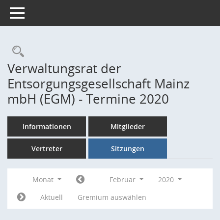
Toggle navigation
Rechercheauswahl
Verwaltungsrat der
Entsorgungsgesellschaft Mainz
mbH (EGM) - Termine 2020
Informationen
Mitglieder
Vertreter
Sitzungen
Monat
Februar
2020
Aktuell
Gremium auswählen