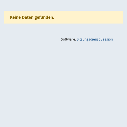
Keine Daten gefunden.
(Wird in
Software:
Sitzungsdienst
Session